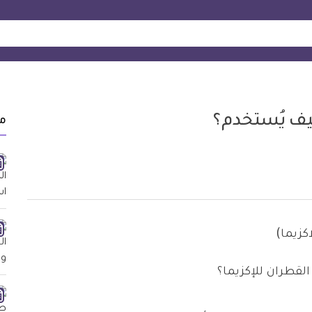
كيف يُستخدم؟
م
القطران للإكزيما؟