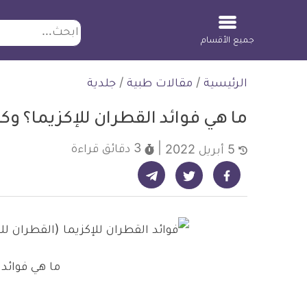
ابحث
جميع الأقسام
لتخطي
الرئيسية
/
مقالات طبية
/
جلدية
لمحتوى
ما هي فوائد القطران للإكزيما؟ و
3 دقائق
قراءة
5 أبريل 2022
شارك على تيليجرام - ديلي ميديكال انفو
شارك على فيسبوك - ديلي ميديكال انفو
شارك على تويتر - ديلي ميديكال انفو
ما هي فوائد 