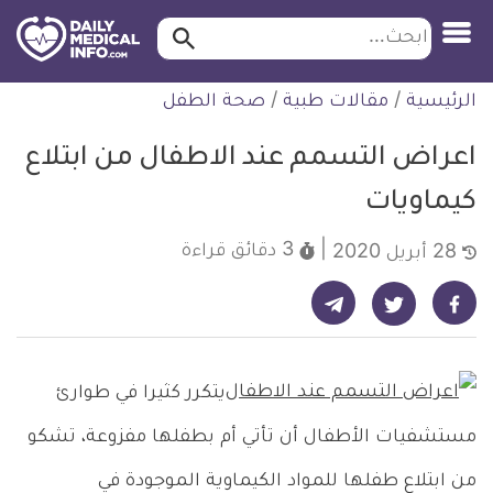
ابحث…
ابحث
معلومة
لتخطي
الرئيسية
/
مقالات طبية
/
صحة الطفل
طبية
لمحتوى
موثقة
اعراض التسمم عند الاطفال من ابتلاع
كيماويات
3 دقائق
قراءة
28 أبريل 2020
شارك على تيليجرام - ديلي ميديكال انفو
شارك على فيسبوك - ديلي ميديكال انفو
شارك على تويتر - ديلي ميديكال انفو
يتكرر كثيرا في طوارئ
مستشفيات الأطفال أن تأتي أم بطفلها مفزوعة، تشكو
من ابتلاع طفلها للمواد الكيماوية الموجودة في