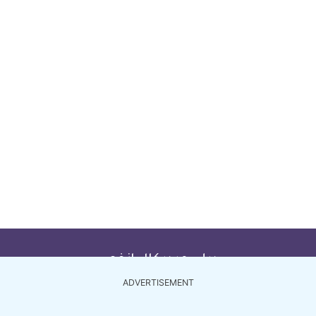
ديلي ميديكال انفو
ADVERTISEMENT
أطباء مصر
أطباء الأردن
أطباء السعودية
أطباء الإما