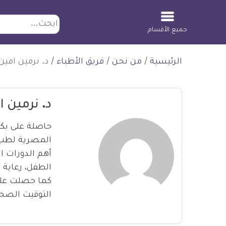
ابحث
جميع الأقسام
لتخطي
الرئيسية
/
من نحن
/
فريق الأطباء
/
د. نرمين امين
لمحتوى
د. نرمين ا
حاصلة على بكا
المصرية لطب ال
أهم الدورات ال
الطفل، رعاية 
كما حصلت على 
التوقيت الصحي