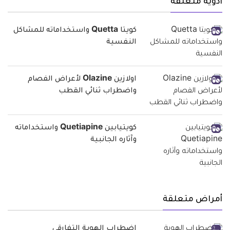
أدوية متعلقة
كويتا Quetta واستخداماته للمشاكل
النفسية
اولازين Olazine لأعراض الفصام
واضطراب ثنائي القطب
كويتيابين Quetiapine واستخداماته
وآثاره الجانبية
أمراض متعلقة
اضطراب الهوية التفارقي