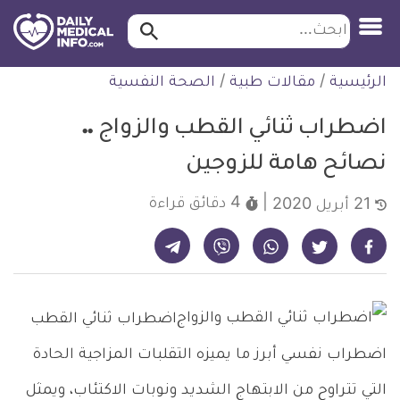
ابحث…
ابحث
معلومة
لتخطي
الرئيسية
/
مقالات طبية
/
الصحة النفسية
طبية
لمحتوى
موثقة
اضطراب ثنائي القطب والزواج ..
نصائح هامة للزوجين
4 دقائق
قراءة
21 أبريل 2020
شارك على تيليجرام - ديلي ميديكال انفو
شارك على فيسبوك - ديلي ميديكال انفو
شارك على واتساب - ديلي ميديكال انفو
شارك على فايبر - ديلي ميديكال انفو
شارك على تويتر - ديلي ميديكال انفو
اضطراب ثنائي القطب
اضطراب نفسي أبرز ما يميزه التقلبات المزاجية الحادة
التي تتراوح من الابتهاج الشديد ونوبات الاكتئاب، ويمثل