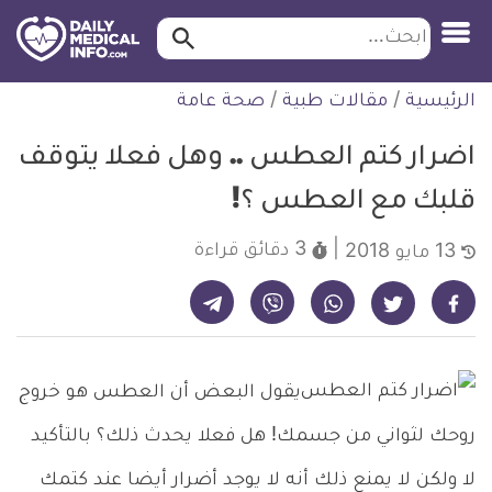
ابحث…
ابحث
معلومة
لتخطي
الرئيسية
/
مقالات طبية
/
صحة عامة
طبية
لمحتوى
موثقة
اضرار كتم العطس .. وهل فعلا يتوقف
قلبك مع العطس ؟!
3 دقائق
قراءة
13 مايو 2018
شارك على تيليجرام - ديلي ميديكال انفو
شارك على فيسبوك - ديلي ميديكال انفو
شارك على واتساب - ديلي ميديكال انفو
شارك على فايبر - ديلي ميديكال انفو
شارك على تويتر - ديلي ميديكال انفو
يقول البعض أن العطس هو خروج
روحك لثواني من جسمك! هل فعلا يحدث ذلك؟ بالتأكيد
لا ولكن لا يمنع ذلك أنه لا يوجد أضرار أيضا عند كتمك