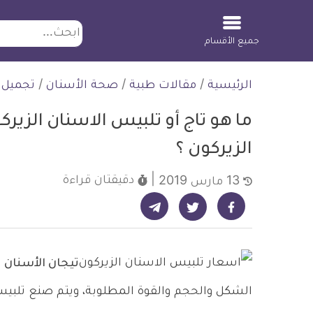
ابحث
جميع الأقسام
لتخطي
الرئيسية
/
مقالات طبية
/
صحة الأسنان
/
تجميل 
لمحتوى
ما هو تاج أو تلبيس الاسنان الزير
الزيركون ؟
دقيقتان
قراءة
13 مارس 2019
شارك على تيليجرام - ديلي ميديكال انفو
شارك على فيسبوك - ديلي ميديكال انفو
شارك على تويتر - ديلي ميديكال انفو
تيجان الأسنان
أ
الشكل والحجم والقوة المطلوبة، ويتم صنع تلبيسا