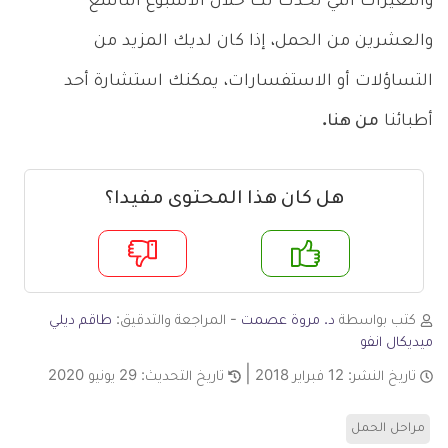
والتغيرات التي تحدث لك خلال الاسبوع التاسع
والعشرين من الحمل، إذا كان لديك المزيد من
التساؤلات أو الاستفسارات، يمكنك استشارة أحد
أطبائنا
من هنا.
هل كان هذا المحتوى مفيدا؟
م
لا
كتب بواسطة
د. مروة عصمت
- المراجعة والتدقيق:
طاقم ديلي
ميديكال انفو
تاريخ النشر:
12 فبراير 2018
تاريخ التحديث:
29 يونيو 2020
مراحل الحمل