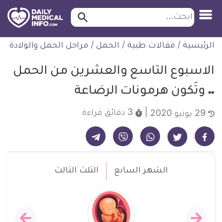
ابحث…
ابحث
معلومة
لتخطي
الرئيسية
/
مقالات طبية
/
الحمل
/
مراحل الحمل والولادة
طبية
لمحتوى
موثقة
الاسبوع التاسع والعشرين من الحمل
.. وتَكون هرمونات الرضاعة
3 دقائق
قراءة
29 يونيو 2020
شارك على تيليجرام - ديلي ميديكال انفو
شارك على فيسبوك - ديلي ميديكال انفو
شارك على واتساب - ديلي ميديكال انفو
شارك على فايبر - ديلي ميديكال انفو
شارك على تويتر - ديلي ميديكال انفو
الشهر السابع
الثلث الثالث
الاسبوع
أعراض