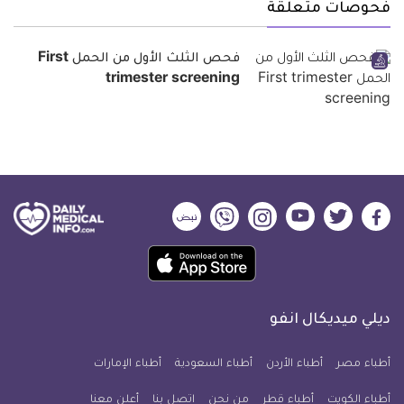
فحوصات متعلقة
فحص الثلث الأول من الحمل First
trimester screening
ديلي
ديلي
ديلي
ديلي
ديلي
ديلي
ميديكال
ميديكال
ميديكال
ميديكال
ميديكال
ميديكال
حمل
انفو
انفو
انفو
انفو
انفو
انفو
تطبيق
على
على
على
على
على
على
كل
فيسبوك
تويتر
يوتيوب
انستجرام
فايبر
نبض
ديلي ميديكال انفو
يوم
معلومة
أطباء مصر
أطباء الأردن
أطباء السعودية
أطباء الإمارات
طبية
أطباء الكويت
أطباء قطر
من نحن
للآيفون
اتصل بنا
أعلن معنا