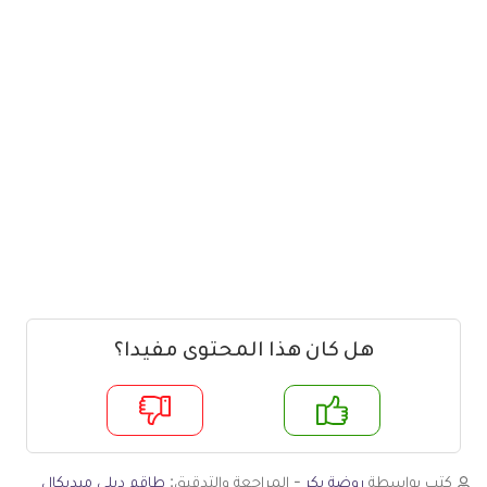
هل كان هذا المحتوى مفيدا؟
م
لا
كتب بواسطة
روضة بكر
- المراجعة والتدقيق:
طاقم ديلي ميديكال