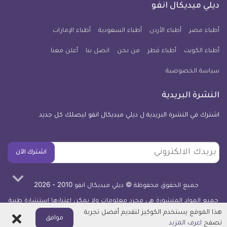
فيسبوك
تويتر
يوتيوب
انستجرام
فايبر
نبض
ديلي ميديكال انفو
يوم
معلومة
أطباء مصر
أطباء الأردن
أطباء السعودية
أطباء الإمارات
طبية
أطباء الكويت
أطباء قطر
من نحن
للآيفون
اتصل بنا
أعلن معنا
سياسة الخصوصية
النشرة البريدية
اشترك في النشرة البريدية ل ديلي ميديكال انفو ليصلك كل جديد
بريدك
اشترك الآن
الالكتروني
جميع الحقوق محفوظة © ديلي ميديكال انفو 2010 - 2026
جميع المواد المنشورة هي مجرد معلومات ولا يمكن اعتبارها استشارة طبية
أو توصية علاجية -
اعرف المزيد
هذا الموقع يستخدم الكوكيز لتقديم أفضل تجربة
اغلاق
موافق
تصفح
اعرف المزيد