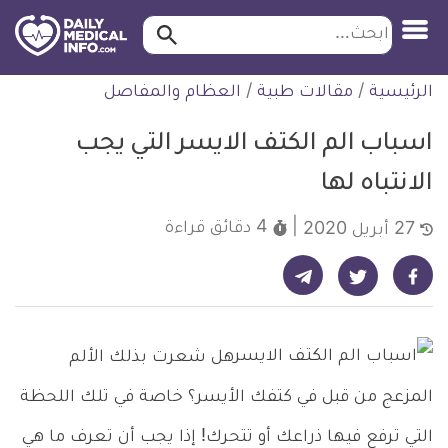
ابحث…
ابحث
معلومة
لتخطي
الرئيسية
/
مقالات طبية
/
العظام والمفاصل
طبية
لمحتوى
موثقة
اسباب الم الكتف الايسر التي يجب
الانتباه لها
4 دقائق
قراءة
27 أبريل 2020
شارك على تيليجرام - ديلي ميديكال انفو
شارك على فيسبوك - ديلي ميديكال انفو
شارك على تويتر - ديلي ميديكال انفو
هل شعرت بذلك الألم
المزعج من قبل في كتفك الأيسر؟ خاصة في تلك اللحظة
التي ترفع فيها ذراعك أو تتحرك! إذا يجب أن تعرف ما هي