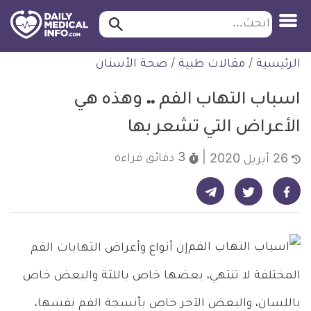
ابحث…
ابحث
معلومة
لتخطي
الرئيسية
/
مقالات طبية
/
صحة الأسنان
طبية
لمحتوى
موثقة
اسباب التهاب الفم .. وهذه هي
الأعراض التي تشعر بها
3 دقائق
قراءة
26 أبريل 2020
شارك على تيليجرام - ديلي ميديكال انفو
شارك على فيسبوك - ديلي ميديكال انفو
شارك على تويتر - ديلي ميديكال انفو
إن أنواع وأعراض التهابات الفم
المختلفة لا تنتهي، بعضها خاص باللثة والبعض خاص
باللسان، والبعض الآخر خاص بأنسجة الفم نفسها،