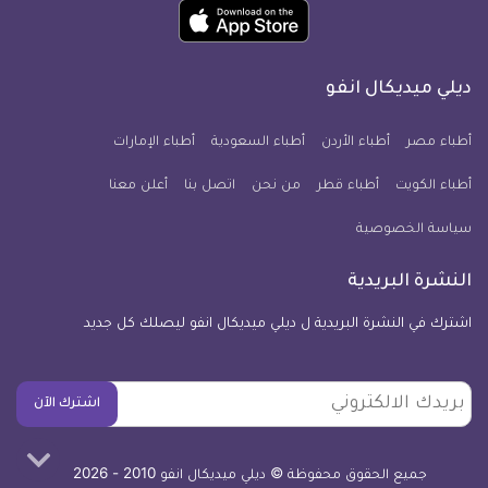
حمل
انفو
انفو
انفو
انفو
انفو
انفو
تطبيق
على
على
على
على
على
على
كل
فيسبوك
تويتر
يوتيوب
انستجرام
فايبر
نبض
ديلي ميديكال انفو
يوم
معلومة
أطباء مصر
أطباء الأردن
أطباء السعودية
أطباء الإمارات
طبية
أطباء الكويت
أطباء قطر
من نحن
للآيفون
اتصل بنا
أعلن معنا
سياسة الخصوصية
النشرة البريدية
اشترك في النشرة البريدية ل ديلي ميديكال انفو ليصلك كل جديد
بريدك
اشترك الآن
الالكتروني
جميع الحقوق محفوظة © ديلي ميديكال انفو 2010 - 2026