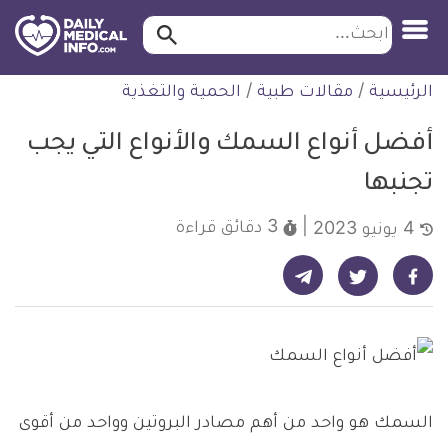
ابحث…
ابحث
معلومة
لتخطي
الرئيسية
/
مقالات طبية
/
الحمية والتغذية
طبية
لمحتوى
موثقة
أفضل أنواع السمك والأنواع التي يجب
تجنبها
3 دقائق
قراءة
4 يونيو 2023
شارك على تيليجرام - ديلي ميديكال انفو
شارك على فيسبوك - ديلي ميديكال انفو
شارك على تويتر - ديلي ميديكال انفو
السمك هو واحد من أهم مصادر البروتين وواحد من أقوى