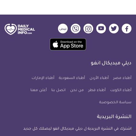
ديلي
ديلي
ديلي
ديلي
ديلي
ديلي
ميديكال
ميديكال
ميديكال
ميديكال
ميديكال
ميديكال
حمل
انفو
انفو
انفو
انفو
انفو
انفو
تطبيق
على
على
على
على
على
على
كل
فيسبوك
تويتر
يوتيوب
انستجرام
فايبر
نبض
ديلي ميديكال انفو
يوم
معلومة
أطباء مصر
أطباء الأردن
أطباء السعودية
أطباء الإمارات
طبية
أطباء الكويت
أطباء قطر
من نحن
للآيفون
اتصل بنا
أعلن معنا
سياسة الخصوصية
النشرة البريدية
اشترك في النشرة البريدية ل ديلي ميديكال انفو ليصلك كل جديد