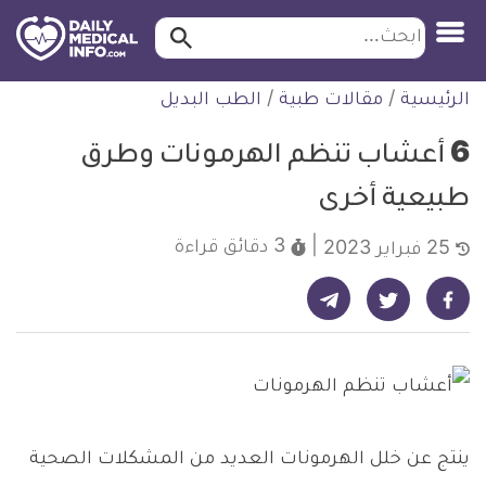
ابحث…
ابحث
معلومة
لتخطي
الرئيسية
/
مقالات طبية
/
الطب البديل
طبية
لمحتوى
موثقة
6 أعشاب تنظم الهرمونات وطرق
طبيعية أخرى
3 دقائق
قراءة
25 فبراير 2023
شارك على تيليجرام - ديلي ميديكال انفو
شارك على فيسبوك - ديلي ميديكال انفو
شارك على تويتر - ديلي ميديكال انفو
ينتج عن خلل الهرمونات العديد من المشكلات الصحية