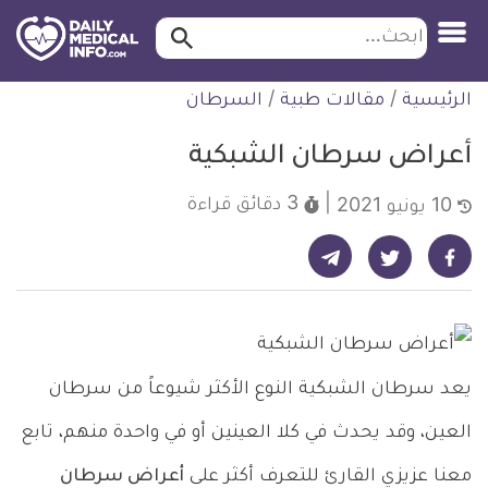
ابحث…
ابحث
معلومة
لتخطي
الرئيسية
/
مقالات طبية
/
السرطان
طبية
لمحتوى
موثقة
أعراض سرطان الشبكية
3 دقائق
قراءة
10 يونيو 2021
شارك على تيليجرام - ديلي ميديكال انفو
شارك على فيسبوك - ديلي ميديكال انفو
شارك على تويتر - ديلي ميديكال انفو
يعد سرطان الشبكية النوع الأكثر شيوعاً من سرطان
العين، وقد يحدث في كلا العينين أو في واحدة منهم، تابع
معنا عزيزي القارئ للتعرف أكثر على
أعراض سرطان