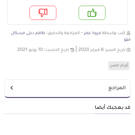
م
لا
كتب بواسطة
مروة عمر
- المراجعة والتدقيق:
طاقم ديلي ميديكال
انفو
تاريخ النشر:
6 فبراير 2020
تاريخ التحديث:
10 يونيو 2021
أورام العين
المراجع
قد يعجبك أيضا