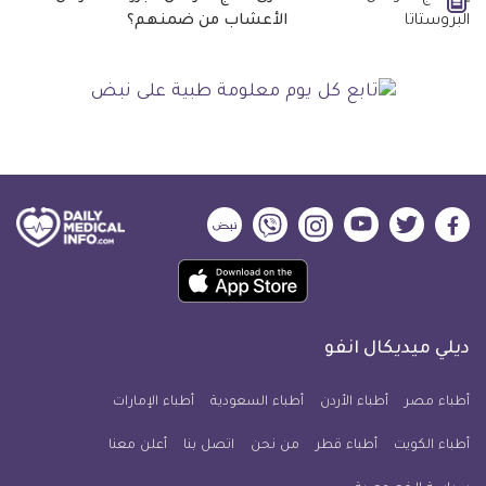
الأعشاب من ضمنهم؟
ديلي
ديلي
ديلي
ديلي
ديلي
ديلي
ميديكال
ميديكال
ميديكال
ميديكال
ميديكال
ميديكال
حمل
انفو
انفو
انفو
انفو
انفو
انفو
تطبيق
على
على
على
على
على
على
كل
فيسبوك
تويتر
يوتيوب
انستجرام
فايبر
نبض
ديلي ميديكال انفو
يوم
معلومة
أطباء مصر
أطباء الأردن
أطباء السعودية
أطباء الإمارات
طبية
أطباء الكويت
أطباء قطر
من نحن
للآيفون
اتصل بنا
أعلن معنا