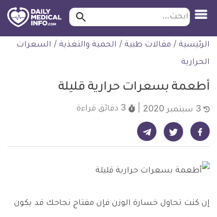
ابحث…
ابحث
معلومة
لتخطي
الرئيسية
/
مقالات طبية
/
الحمية والتغذية
/
السعرات
طبية
لمحتوى
موثقة
الحرارية
أطعمة بسعرات حرارية قليلة
3 دقائق
قراءة
3 سبتمبر 2020
شارك على تيليجرام - ديلي ميديكال انفو
شارك على فيسبوك - ديلي ميديكال انفو
شارك على تويتر - ديلي ميديكال انفو
إن كنت تحاول خسارة الوزن فإن مفتاح نجاحك قد يكون