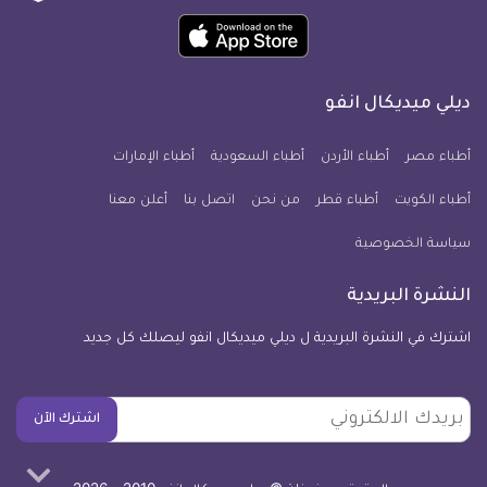
ميديكال
ميديكال
ميديكال
ميديكال
ميديكال
ميديكال
حمل
انفو
انفو
انفو
انفو
انفو
انفو
تطبيق
على
على
على
على
على
على
كل
فيسبوك
تويتر
يوتيوب
انستجرام
فايبر
نبض
ديلي ميديكال انفو
يوم
معلومة
أطباء مصر
أطباء الأردن
أطباء السعودية
أطباء الإمارات
طبية
أطباء الكويت
أطباء قطر
من نحن
للآيفون
اتصل بنا
أعلن معنا
سياسة الخصوصية
النشرة البريدية
اشترك في النشرة البريدية ل ديلي ميديكال انفو ليصلك كل جديد
بريدك
اشترك الآن
الالكتروني