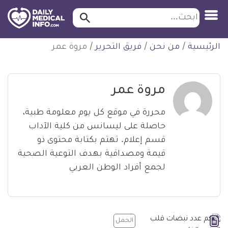
ابحث…
ابحث
معلومة
لتخطي
الرئيسية
/
من نحن
/
فريق التحرير
/
مروة عمر
طبية
لمحتوى
موثقة
مروة عمر
محررة في موقع كل يوم معلومة طبية،
حاصلة على ليسانس من كلية الآداب
قسم إعلام. تهتم بكتابة محتوى ذو
قيمة ومصداقية بهدف التوعية الصحية
لجمع أفراد الوطن العربي
الحمل