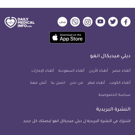
ديلي
ديلي
ديلي
ديلي
ديلي
ديلي
ميديكال
ميديكال
ميديكال
ميديكال
ميديكال
ميديكال
حمل
انفو
انفو
انفو
انفو
انفو
انفو
تطبيق
على
على
على
على
على
على
كل
فيسبوك
تويتر
يوتيوب
انستجرام
فايبر
نبض
ديلي ميديكال انفو
يوم
معلومة
أطباء مصر
أطباء الأردن
أطباء السعودية
أطباء الإمارات
طبية
أطباء الكويت
أطباء قطر
من نحن
للآيفون
اتصل بنا
أعلن معنا
سياسة الخصوصية
النشرة البريدية
اشترك في النشرة البريدية ل ديلي ميديكال انفو ليصلك كل جديد