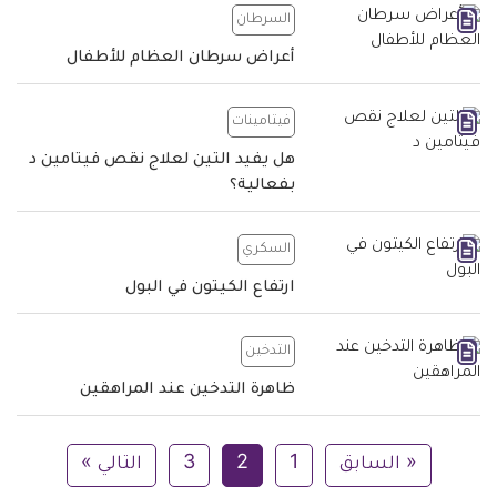
السرطان
أعراض سرطان العظام للأطفال
فيتامينات
هل يفيد التين لعلاج نقص فيتامين د
بفعالية؟
السكري
ارتفاع الكيتون في البول
التدخين
ظاهرة التدخين عند المراهقين
« السابق
1
2
3
التالي »