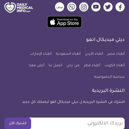
ديلي
ديلي
ديلي
ديلي
ديلي
ديلي
ميديكال
ميديكال
ميديكال
ميديكال
ميديكال
ميديكال
حمل
انفو
انفو
انفو
انفو
انفو
انفو
تطبيق
على
على
على
على
على
على
كل
فيسبوك
تويتر
يوتيوب
انستجرام
فايبر
نبض
ديلي ميديكال انفو
يوم
معلومة
أطباء مصر
أطباء الأردن
أطباء السعودية
أطباء الإمارات
طبية
أطباء الكويت
أطباء قطر
من نحن
للآيفون
اتصل بنا
أعلن معنا
سياسة الخصوصية
النشرة البريدية
اشترك في النشرة البريدية ل ديلي ميديكال انفو ليصلك كل جديد
بريدك
اشترك الآن
الالكتروني