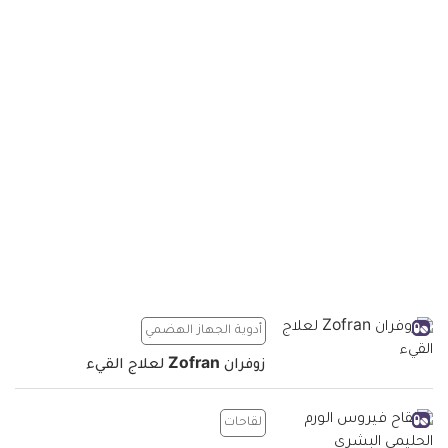
أدوية الجهاز الهضمي
زوفران Zofran لعلاج القيء
لقاحات