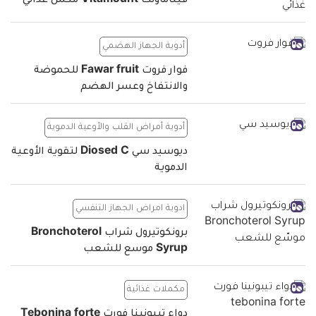
فيتاماونت Vitamount مكمل غذائي
أدوية الجهاز الهضمي
فوار فروت Fawar fruit للحموضة
والانتفاخ وعسر الهضم
أدوية أمراض القلب والأوعية الدموية
ديوسيد سي Diosed C لتقوية الأوعية
الدموية
ادوية امراض الجهاز التنفسي
برونكوتيرول شراب Bronchoterol
Syrup موسع للشعب
مكملات غذائية
دواء تيبونينا فورت Tebonina forte