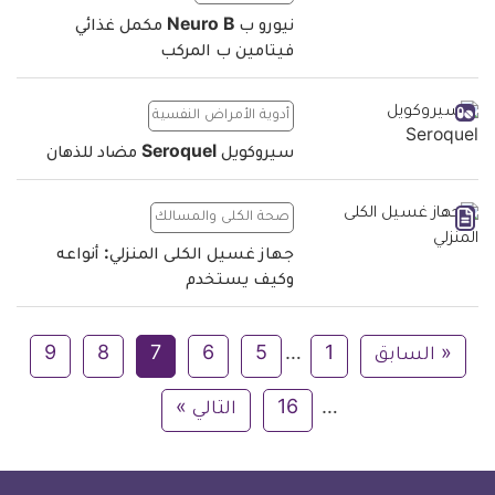
نيورو ب Neuro B مكمل غذائي
فيتامين ب المركب
أدوية الأمراض النفسية
سيروكويل Seroquel مضاد للذهان
صحة الكلى والمسالك
جهاز غسيل الكلى المنزلي: أنواعه
وكيف يستخدم
« السابق
1
…
5
6
7
8
9
…
16
التالي »