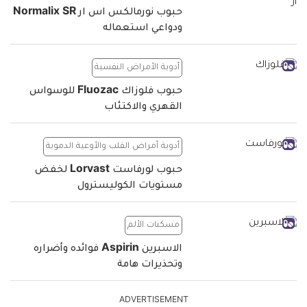
حبوب نورمالكس اس ار Normalix SR
ودواعي استعماله
أدوية الأمراض النفسية
حبوب فلوزاك Fluozac للوسواس
القهري والاكتئاب
أدوية أمراض القلب والأوعية الدموية
حبوب لورفاست Lorvast لخفض
مستويات الكوليسترول
مسكنات الألم
الاسبرين Aspirin فوائده وأضراره
وتحذيرات هامة
ADVERTISEMENT