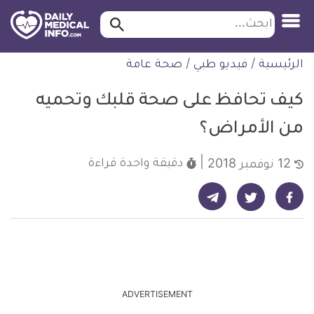
ابحث…
ابحث
معلومة
لتخطي
الرئيسية
/
فيديو طبي
/
صحة عامة
طبية
لمحتوى
موثقة
كيف تحافظ على صحة قلبك وتحميه
من الأمراض؟
دقيقة واحدة
قراءة
12 نوفمبر 2018
شارك على تيليجرام - ديلي ميديكال انفو
شارك على فيسبوك - ديلي ميديكال انفو
شارك على تويتر - ديلي ميديكال انفو
ADVERTISEMENT