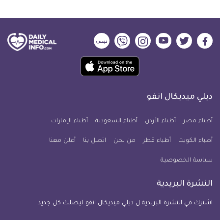
ديلي
ديلي
ديلي
ديلي
ديلي
ديلي
ميديكال
ميديكال
ميديكال
ميديكال
ميديكال
ميديكال
حمل
انفو
انفو
انفو
انفو
انفو
انفو
تطبيق
على
على
على
على
على
على
كل
فيسبوك
تويتر
يوتيوب
انستجرام
فايبر
نبض
ديلي ميديكال انفو
يوم
معلومة
أطباء مصر
أطباء الأردن
أطباء السعودية
أطباء الإمارات
طبية
أطباء الكويت
أطباء قطر
من نحن
للآيفون
اتصل بنا
أعلن معنا
سياسة الخصوصية
النشرة البريدية
اشترك في النشرة البريدية ل ديلي ميديكال انفو ليصلك كل جديد