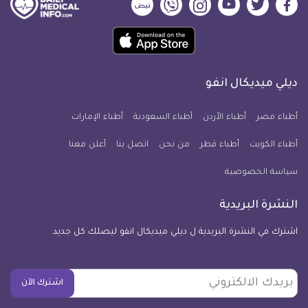
ديلي
ديلي
ديلي
ديلي
ديلي
ديلي
ميديكال
ميديكال
ميديكال
ميديكال
ميديكال
ميديكال
حمل
انفو
انفو
انفو
انفو
انفو
انفو
تطبيق
على
على
على
على
على
على
كل
فيسبوك
تويتر
يوتيوب
انستجرام
فايبر
نبض
ديلي ميديكال انفو
يوم
معلومة
أطباء مصر
أطباء الأردن
أطباء السعودية
أطباء الإمارات
طبية
أطباء الكويت
أطباء قطر
من نحن
للآيفون
اتصل بنا
أعلن معنا
سياسة الخصوصية
النشرة البريدية
اشترك في النشرة البريدية ل ديلي ميديكال انفو ليصلك كل جديد
بريدك
اشترك الآن
الالكتروني