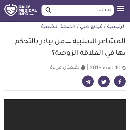
ابحث…
ابحث
معلومة
لتخطي
الرئيسية
/
فيديو طبي
/
الصحة النفسية
طبية
لمحتوى
موثقة
المشاعر السلبية …من يبادر بالتحكم
بها في العلاقة الزوجية؟
دقيقتان
قراءة
10 يونيو 2019
شارك على تيليجرام - ديلي ميديكال انفو
شارك على فيسبوك - ديلي ميديكال انفو
شارك على تويتر - ديلي ميديكال انفو