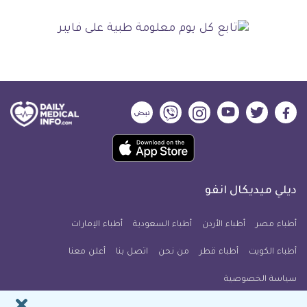
ديلي
ديلي
ديلي
ديلي
ديلي
ديلي
ميديكال
ميديكال
ميديكال
ميديكال
ميديكال
ميديكال
حمل
انفو
انفو
انفو
انفو
انفو
انفو
تطبيق
على
على
على
على
على
على
كل
فيسبوك
تويتر
يوتيوب
انستجرام
فايبر
نبض
ديلي ميديكال انفو
يوم
معلومة
أطباء مصر
أطباء الأردن
أطباء السعودية
أطباء الإمارات
طبية
أطباء الكويت
أطباء قطر
من نحن
للآيفون
اتصل بنا
أعلن معنا
سياسة الخصوصية