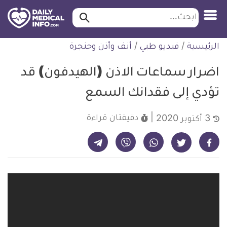
ابحث…
ابحث
معلومة
لتخطي
الرئيسية
/
فيديو طبي
/
أنف وأذن وحنجرة
طبية
لمحتوى
موثقة
اضرار سماعات الاذن (الهيدفون) قد
تؤدي إلى فقدانك السمع
دقيقتان
قراءة
3 أكتوبر 2020
شارك على تيليجرام - ديلي ميديكال انفو
شارك على فيسبوك - ديلي ميديكال انفو
شارك على واتساب - ديلي ميديكال انفو
شارك على فايبر - ديلي ميديكال انفو
شارك على تويتر - ديلي ميديكال انفو