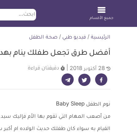
ابحث
جميع الأقسام
لتخطي
الرئيسية
/
فيديو طبي
/
صحة الطفل
لمحتوى
أفضل طرق تجعل طفلك ينام بهد
دقيقتان
قراءة
28 أكتوبر 2018
شارك على تيليجرام - ديلي ميديكال انفو
شارك على فيسبوك - ديلي ميديكال انفو
شارك على تويتر - ديلي ميديكال انفو
نوم الطفل Baby Sleep
القيام به سواء كان طفلك حديث الولاده ام أكبر سن