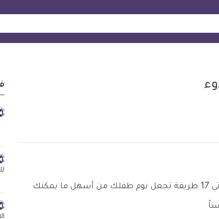
وء
ف
من أصعب المهام التي تقوم بها الأم فإليك سيدتي 17 طريقة تجعل نوم طفلك من أسهل ما يمكنك
اً