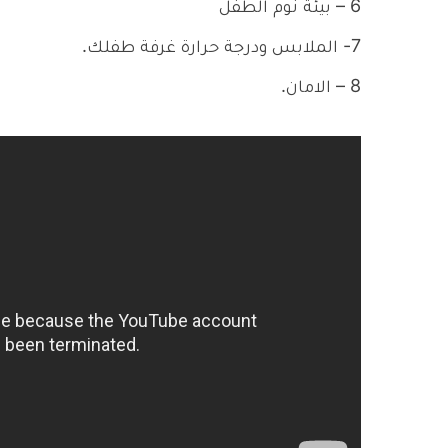
6 – بيئة نوم الطفل
7- الملابس ودرجة حرارة غرفة طفلك.
8 – الامان.