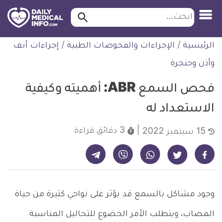
ابحث…
ابحث
معلومة
لتخطي
الرئيسية
/
الإجراءات والفحوصات الطبية
/
إجراءات أنف
طبية
لمحتوى
موثقة
وأذن وحنجرة
فحص السمع ABR: أهميته وكيفية
الاستعداد له
3 دقائق
قراءة
15 سبتمبر 2022
شارك على تيليجرام - ديلي ميديكال انفو
شارك على فيسبوك - ديلي ميديكال انفو
شارك على واتساب - ديلي ميديكال انفو
شارك على فايبر - ديلي ميديكال انفو
شارك على تويتر - ديلي ميديكال انفو
وجود مشاكل بالسمع قد يؤثر على نواحي كثيرة من حياة
المصاب، ويتطلب الأمر الخضوع للتحاليل المناسبة