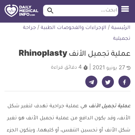
ابحث…
ابحث
معلومة
لتخطي
الرئيسية
/
الإجراءات والفحوصات الطبية
/
جراحة
طبية
لمحتوى
موثقة
تجميلية
عملية تجميل الأنف Rhinoplasty
4 دقائق
قراءة
27 يونيو 2021
شارك على تيليجرام - ديلي ميديكال انفو
شارك على فيسبوك - ديلي ميديكال انفو
شارك على تويتر - ديلي ميديكال انفو
عملية تجميل الأنف
هي عملية جراحية تهدف لتغير شكل
الأنف، وقد يكون الدافع من عملية تجميل الأنف هو تغير
شكل الأنف أو تحسين التنفس، أو كليهما. ويتكون الجزء