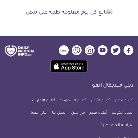
ديلي
ديلي
ديلي
ديلي
ديلي
ديلي
ميديكال
ميديكال
ميديكال
ميديكال
ميديكال
ميديكال
حمل
انفو
انفو
انفو
انفو
انفو
انفو
تطبيق
على
على
على
على
على
على
كل
فيسبوك
تويتر
يوتيوب
انستجرام
فايبر
نبض
ديلي ميديكال انفو
يوم
معلومة
أطباء مصر
أطباء الأردن
أطباء السعودية
أطباء الإمارات
طبية
أطباء الكويت
أطباء قطر
من نحن
للآيفون
اتصل بنا
أعلن معنا
سياسة الخصوصية