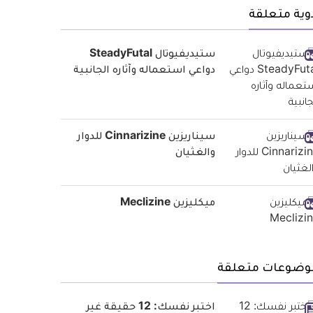
وية متعلقة
ستيديفيوتال SteadyFutal
دواعي استعماله وآثاره الجانبية
سيناريزين Cinnarizine للدوار
والغثيان
ميكليزين Meclizine
وضوعات متعلقة
اختبر نفسك: 12 حقيقة غير