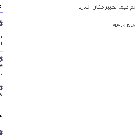
أد
م فيها تغيير مكان الأذن.
ADVERTISE
م