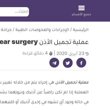
ابحث
جميع الأقسام
لتخطي
الرئيسية
/
الإجراءات والفحوصات الطبية
/
جراحة 
لمحتوى
عملية تجميل الأذن Cosmetic ear surgery
4 دقائق
قراءة
23 أبريل 2020
شارك على تيليجرام - ديلي ميديكال انفو
شارك على فيسبوك - ديلي ميديكال انفو
شارك على تويتر - ديلي ميديكال انفو
عملية تجميل الأذن
هي إجراء يتم من خلاله تغيير ش
العملية إذا لم تكن راضياً عن أذنيك وبروزهما 
في حالة وجود أي تشوه في إحدى أذنيك أو كلتيهما،