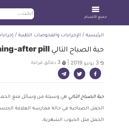
ابحث
جميع الأقسام
لتخطي
الرئيسية
/
الإجراءات والفحوصات الطبية
/
إجراءا
لمحتوى
حبة الصباح التالي Morning-after pill
3 دقائق
قراءة
3 يونيو 2019
شارك على تيليجرام - ديلي ميديكال انفو
شارك على فيسبوك - ديلي ميديكال انفو
شارك على تويتر - ديلي ميديكال انفو
حبة الصباح التالي
هي وسيلة من وسائل منع الحمل 
الحمل الصباحية في حالة ممارسة العلاقة الجنسية
الحمل مثل الحبوب الشهرية.