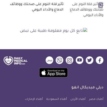
تأثير قلة النوم على صحتك ووظائف
الدماغ والأداء اليومي
ديلي
ديلي
ديلي
ديلي
ديلي
ديلي
ميديكال
ميديكال
ميديكال
ميديكال
ميديكال
ميديكال
حمل
انفو
انفو
انفو
انفو
انفو
انفو
تطبيق
على
على
على
على
على
على
كل
فيسبوك
تويتر
يوتيوب
انستجرام
فايبر
نبض
ديلي ميديكال انفو
يوم
معلومة
أطباء مصر
أطباء الأردن
أطباء السعودية
أطباء الإمارات
طبية