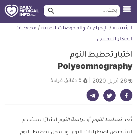
ابحث…
ابحث
معلومة
لتخطي
الرئيسية
/
الإجراءات والفحوصات الطبية
/
فحوصات
طبية
لمحتوى
موثقة
الجهاز التنفسي
اختبار تخطيط النوم
Polysomnography
5 دقائق
قراءة
26 أبريل 2020
شارك على تيليجرام - ديلي ميديكال انفو
شارك على فيسبوك - ديلي ميديكال انفو
شارك على تويتر - ديلي ميديكال انفو
يُعد
تخطيط النوم
أو
دراسة النوم
اختبارًا يستخدم
لتشخيص اضطرابات النوم. ويسجل تخطيط النوم