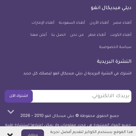
كل
فيسبوك
تويتر
يوتيوب
انستجرام
فايبر
نبض
ديلي ميديكال انفو
يوم
معلومة
أطباء مصر
أطباء الأردن
أطباء السعودية
أطباء الإمارات
طبية
أطباء الكويت
أطباء قطر
من نحن
للآيفون
اتصل بنا
أعلن معنا
سياسة الخصوصية
النشرة البريدية
اشترك في النشرة البريدية ل ديلي ميديكال انفو ليصلك كل جديد
بريدك
اشترك الآن
الالكتروني
جميع الحقوق محفوظة © ديلي ميديكال انفو 2010 - 2026
جميع المواد المنشورة هي مجرد معلومات ولا يمكن اعتبارها استشارة طبية
أو توصية علاجية -
اعرف المزيد
هذا الموقع يستخدم الكوكيز لتقديم أفضل تجربة
اغلاق
موافق