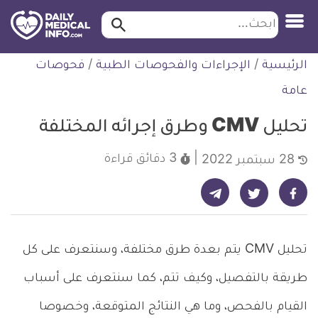
ابحث…
ابحث
معلومة
لتخطي
الرئيسية
/
الإجراءات والفحوصات الطبية
/
فحوصات
طبية
لمحتوى
موثقة
عامة
تحليل CMV وطرق إجرائه المختلفة
3 دقائق
قراءة
28 سبتمبر 2022
شارك على تيليجرام - ديلي ميديكال انفو
شارك على فيسبوك - ديلي ميديكال انفو
شارك على تويتر - ديلي ميديكال انفو
تحليل CMV يتم بعدة طرق مختلفة، وسنتعرف على كل
طريقة بالتفصيل، وكيف تتم، كما سنتعرف على أسباب
القيام بالفحص، وما هي النتائج المتوقعة، وخصوصا