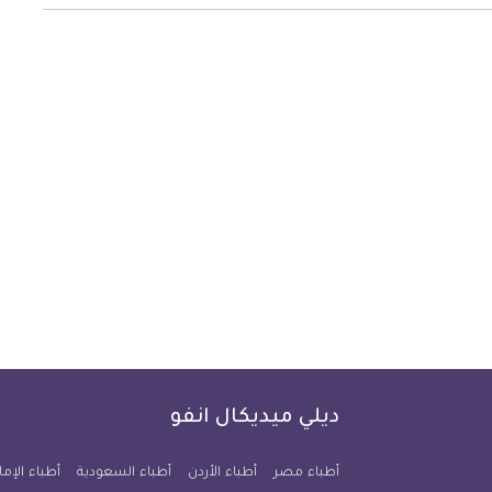
ديلي ميديكال انفو
أطباء مصر
أطباء الأردن
أطباء السعودية
أطباء الإما