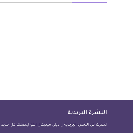
النشرة البريدية
اشترك في النشرة البريدية ل ديلي ميديكال انفو ليصلك كل جديد