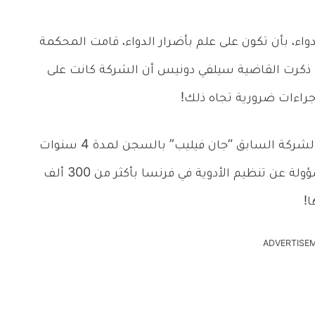
اء، بأن تكون على علم بأضرار الدواء، قامت المحكمة
3. مليون دولار، بعد أن ذكرت القاضية سيلفي دونيس أن الشركة كانت على
جراءات ضرورية تجاه ذلك!
ليس ذلك فحسب، بل صدر حكم على نائب رئيس الشركة السابق “جان فيليب” بالسجن لمدة 4 سنوات
لكن مع إيقاف التنفيذ، كما تم تغريم الهيئة المسؤولة عن تنظيم الأدوية في فرنسا بأكثر من 300 ألف
!
ADVERTISE