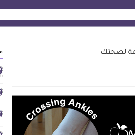
امة لصحتك
م