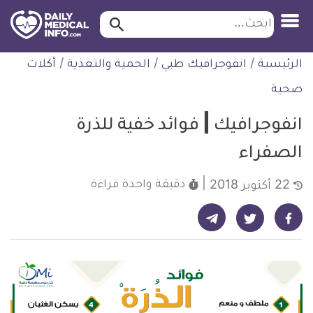
ابحث…
ابحث
معلومة
لتخطي
الرئيسية
/
انفوجرافيك طبي
/
الحمية والتغذية
/
أكلات
طبية
لمحتوى
موثقة
صحية
انفوجرافيك | فوائد خفية للذرة
الصفراء
دقيقة واحدة
قراءة
22 أكتوبر 2018
شارك على تيليجرام - ديلي ميديكال انفو
شارك على فيسبوك - ديلي ميديكال انفو
شارك على تويتر - ديلي ميديكال انفو