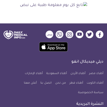
ديلي
ديلي
ديلي
ديلي
ديلي
ديلي
ميديكال
ميديكال
ميديكال
ميديكال
ميديكال
ميديكال
حمل
انفو
انفو
انفو
انفو
انفو
انفو
تطبيق
على
على
على
على
على
على
كل
فيسبوك
تويتر
يوتيوب
انستجرام
فايبر
نبض
ديلي ميديكال انفو
يوم
معلومة
أطباء مصر
أطباء الأردن
أطباء السعودية
أطباء الإمارات
طبية
أطباء الكويت
أطباء قطر
من نحن
للآيفون
اتصل بنا
أعلن معنا
سياسة الخصوصية
النشرة البريدية