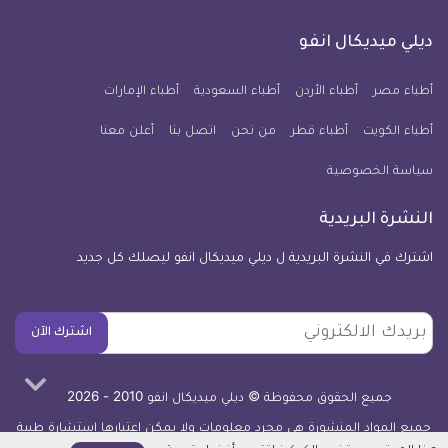
على
على
على
على
على
على
كل
فيسبوك
تويتر
يوتيوب
انستجرام
فايبر
نبض
ديلي ميديكال انفو
يوم
معلومة
أطباء مصر
أطباء الأردن
أطباء السعودية
أطباء الإمارات
طبية
أطباء الكويت
أطباء قطر
من نحن
للآيفون
اتصل بنا
أعلن معنا
سياسة الخصوصية
النشرة البريدية
اشترك في النشرة البريدية ل ديلي ميديكال انفو ليصلك كل جديد
بريدك
اشترك الآن
الالكتروني
جميع الحقوق محفوظة © ديلي ميديكال انفو 2010 - 2026
جميع المواد المنشورة هي مجرد معلومات ولا يمكن اعتبارها استشارة طبية