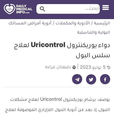
ابحث…
ابحث
معلومة
لتخطي
الرئيسية
/
الأدوية والمكملات
/
أدوية أمراض المسالك
طبية
لمحتوى
موثقة
البولية والتناسلية
دواء يوريكنترول Uricontrol لعلاج
سلس البول
دقيقتان
قراءة
5 يونيو 2023
شارك على تيليجرام - ديلي ميديكال انفو
شارك على فيسبوك - ديلي ميديكال انفو
شارك على تويتر - ديلي ميديكال انفو
يوصف برشام يوريكنترول Uricontrol لعلاج مشكلات
التبول، إذ يعد من أدوية التبول اللاإرادي الموصوفة لعلاج