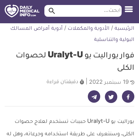
ابحث…
ابحث
معلومة
لتخطي
الرئيسية
/
الأدوية والمكملات
/
أدوية أمراض المسالك
طبية
لمحتوى
موثقة
البولية والتناسلية
فوار يوراليت يو Uralyt-U لحصوات
الكلى
دقيقتان
قراءة
19 سبتمبر 2022
شارك على تيليجرام - ديلي ميديكال انفو
شارك على فيسبوك - ديلي ميديكال انفو
شارك على تويتر - ديلي ميديكال انفو
يوراليت يو Uralyt-U حبيبات تستخدم لعلاج حصوات
الكلى، وسنتعرف على طريقة استخدامه وجرعاته، وهل له