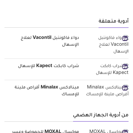
أدوية متعلقة
دواء فاكونتيل Vacontil لعلاج
الإسهال
شراب كابكت Kapect للإسهال
مينالاكس Minalax أقراص ملينة
للإمساك
من أدوية الجهاز الهضمي
موكسال MOXAL للحموضة وعسر