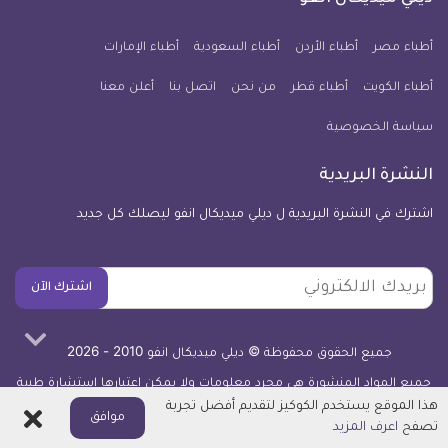
يوم
معلومة
أطباء مصر
أطباء الأردن
أطباء السعودية
أطباء الإمارات
طبية
أطباء الكويت
أطباء قطر
من نحن
للآيفون
اتصل بنا
أعلن معنا
سياسة الخصوصية
النشرة البريدية
اشترك في النشرة البريدية ل ديلي ميديكال انفو ليصلك كل جديد
بريدك
اشترك الآن
الالكتروني
جميع الحقوق محفوظة © ديلي ميديكال انفو 2010 - 2026
جميع المواد المنشورة هي مجرد معلومات ولا يمكن اعتبارها استشارة طبية
أو توصية علاجية -
اعرف المزيد
هذا الموقع يستخدم الكوكيز لتقديم أفضل تجربة
اغلاق
موافق
تصفح
اعرف المزيد