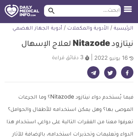
ابحث…
ابحث
معلومة
لتخطي
الرئيسية
/
الأدوية والمكملات
/
أدوية الجهاز الهضمي
طبية
لمحتوى
موثقة
نيتازود Nitazode لعلاج الإسهال
3 دقائق
قراءة
16 يونيو 2022
شارك على تيليجرام - ديلي ميديكال انفو
شارك على فيسبوك - ديلي ميديكال انفو
شارك على تويتر - ديلي ميديكال انفو
فيما يُستخدم دواء نيتازود Nitazode؟ وما الجرعات
الموصى بها؟ وهل يمكن استخدامه للأطفال والحوامل؟
تعرفوا معنا من الفقرات التالية على دواعي استخدام هذا
الدواء وتعليمات وتحذيرات استخدامه، بالإضافة للآثار