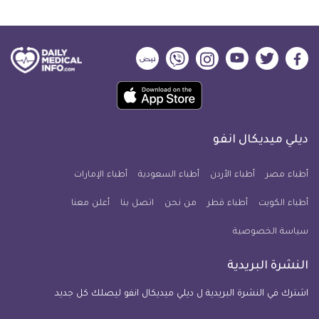
ديلي
ديلي
ديلي
ديلي
ديلي
ديلي
ميديكال
ميديكال
ميديكال
ميديكال
ميديكال
ميديكال
حمل
انفو
انفو
انفو
انفو
انفو
انفو
تطبيق
على
على
على
على
على
على
كل
فيسبوك
تويتر
يوتيوب
انستجرام
فايبر
نبض
ديلي ميديكال انفو
يوم
معلومة
أطباء مصر
أطباء الأردن
أطباء السعودية
أطباء الإمارات
طبية
أطباء الكويت
أطباء قطر
من نحن
للآيفون
اتصل بنا
أعلن معنا
سياسة الخصوصية
النشرة البريدية
اشترك في النشرة البريدية ل ديلي ميديكال انفو ليصلك كل جديد