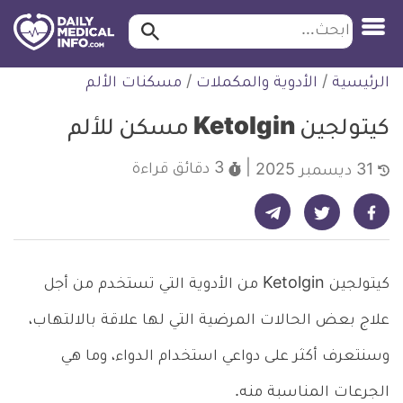
ابحث…
ابحث
معلومة
لتخطي
الرئيسية
/
الأدوية والمكملات
/
مسكنات الألم
طبية
لمحتوى
موثقة
كيتولجين Ketolgin مسكن للألم
3 دقائق
قراءة
31 ديسمبر 2025
شارك على تيليجرام - ديلي ميديكال انفو
شارك على فيسبوك - ديلي ميديكال انفو
شارك على تويتر - ديلي ميديكال انفو
كيتولجين Ketolgin من الأدوية التي تستخدم من أجل
علاج بعض الحالات المرضية التي لها علاقة بالالتهاب،
وسنتعرف أكثر على دواعي استخدام الدواء، وما هي
الجرعات المناسبة منه.