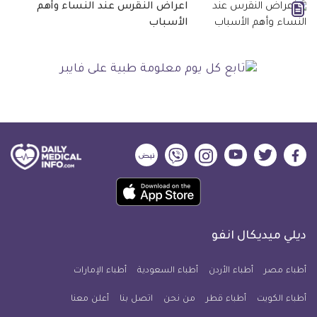
اعراض النقرس عند النساء وأهم
الأسباب
ديلي
ديلي
ديلي
ديلي
ديلي
ديلي
ميديكال
ميديكال
ميديكال
ميديكال
ميديكال
ميديكال
حمل
انفو
انفو
انفو
انفو
انفو
انفو
تطبيق
على
على
على
على
على
على
كل
فيسبوك
تويتر
يوتيوب
انستجرام
فايبر
نبض
ديلي ميديكال انفو
يوم
معلومة
أطباء مصر
أطباء الأردن
أطباء السعودية
أطباء الإمارات
طبية
أطباء الكويت
أطباء قطر
من نحن
للآيفون
اتصل بنا
أعلن معنا