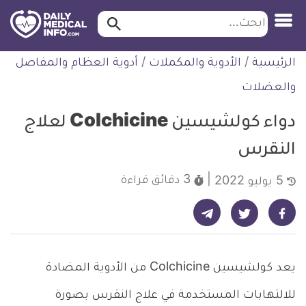
ابحث…
ابحث
معلومة
لتخطي
الرئيسية
/
الأدوية والمكملات
/
أدوية العظام والمفاصل
طبية
لمحتوى
موثقة
والعضلات
دواء كولشيسين Colchicine لعلاج
النقرس
3 دقائق
قراءة
5 يوليو 2022
شارك على تيليجرام - ديلي ميديكال انفو
شارك على فيسبوك - ديلي ميديكال انفو
شارك على تويتر - ديلي ميديكال انفو
يعد كولشيسين Colchicine من الأدوية المضادة
للالتهابات المستخدمة في علاج النقرس بصورة