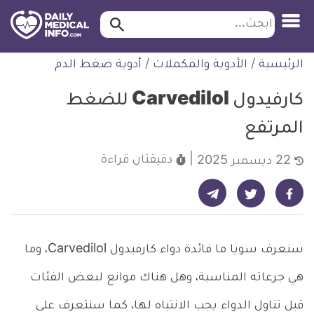
ابحث…
ابحث
معلومة
لتخطي
الرئيسية
/
الأدوية والمكملات
/
أدوية ضغط الدم
طبية
لمحتوى
موثقة
كارفيدول Carvedilol للضغط
المرتفع
دقيقتان
قراءة
22 ديسمبر 2025
شارك على تيليجرام - ديلي ميديكال انفو
شارك على فيسبوك - ديلي ميديكال انفو
شارك على تويتر - ديلي ميديكال انفو
سنعرف سويا ما فائدة دواء كارفيدول Carvedilol، وما
هي جرعاته المناسبة، وهل هناك موانع لبعض الفئات
قبل تناول الدواء يجب الانتباه لها، كما سنتعرف على