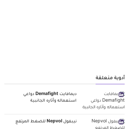
أدوية متعلقة
ديمافايت Demafight دواعي
استعماله وآثاره الجانبية
نيبفول Nepvol للضغط المرتفع