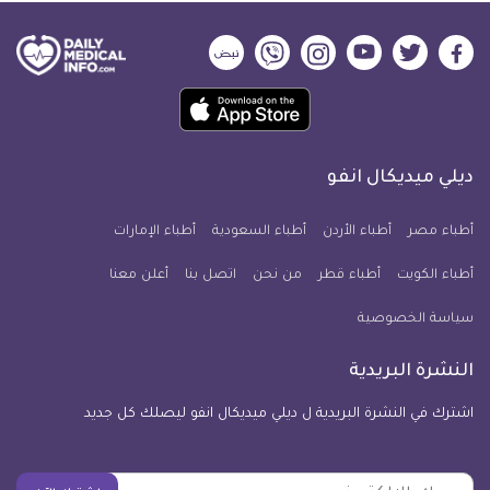
ديلي
ديلي
ديلي
ديلي
ديلي
ديلي
ميديكال
ميديكال
ميديكال
ميديكال
ميديكال
ميديكال
حمل
انفو
انفو
انفو
انفو
انفو
انفو
تطبيق
على
على
على
على
على
على
كل
فيسبوك
تويتر
يوتيوب
انستجرام
فايبر
نبض
ديلي ميديكال انفو
يوم
معلومة
أطباء مصر
أطباء الأردن
أطباء السعودية
أطباء الإمارات
طبية
أطباء الكويت
أطباء قطر
من نحن
للآيفون
اتصل بنا
أعلن معنا
سياسة الخصوصية
النشرة البريدية
اشترك في النشرة البريدية ل ديلي ميديكال انفو ليصلك كل جديد
بريدك