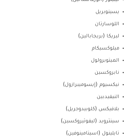
ليبيتور (أتورفاستاتين)
يسينوبريل
اللوسارتان
ليريكا (بريجابالين)
ميلوكسيكام
الميتوبرولول
نابروكسين
نيكسيوم (إيسوميبرازول)
النيفيدبين
بلافيكس (كلوبيدوجريل)
سينثرويد (ليفوثيروكسين)
تايلينول (اسيتامينوفين)