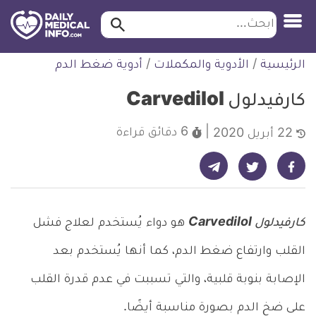
ابحث…
ابحث
معلومة
لتخطي
الرئيسية
/
الأدوية والمكملات
/
أدوية ضغط الدم
طبية
لمحتوى
موثقة
كارفيدلول Carvedilol
6 دقائق
قراءة
22 أبريل 2020
شارك على تيليجرام - ديلي ميديكال انفو
شارك على فيسبوك - ديلي ميديكال انفو
شارك على تويتر - ديلي ميديكال انفو
كارفيدلول Carvedilol
هو دواء يُستخدم لعلاج فشل
القلب وارتفاع ضغط الدم، كما أنها يُستخدم بعد
الإصابة بنوبة قلبية، والتي تسببت في عدم قدرة القلب
على ضخ الدم بصورة مناسبة أيضًا.