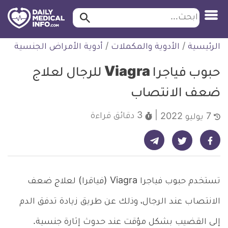
ابحث…
ابحث
معلومة
لتخطي
الرئيسية
/
الأدوية والمكملات
/
أدوية الأمراض الجنسية
طبية
لمحتوى
موثقة
حبوب فياجرا Viagra للرجال لعلاج
ضعف الانتصاب
3 دقائق
قراءة
7 يوليو 2022
شارك على تيليجرام - ديلي ميديكال انفو
شارك على فيسبوك - ديلي ميديكال انفو
شارك على تويتر - ديلي ميديكال انفو
تستخدم حبوب فياجرا Viagra (فياقرا) لعلاج ضعف
الانتصاب عند الرجال، وذلك عن طريق زيادة تدفق الدم
إلى القضيب بشكل مؤقت عند حدوث إثارة جنسية.