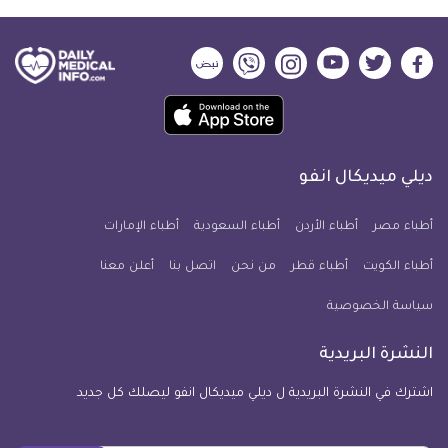
ديلي
ديلي
ديلي
ديلي
ديلي
ديلي
ميديكال
ميديكال
ميديكال
ميديكال
ميديكال
ميديكال
حمل
انفو
انفو
انفو
انفو
انفو
انفو
تطبيق
على
على
على
على
على
على
كل
فيسبوك
تويتر
يوتيوب
انستجرام
فايبر
نبض
ديلي ميديكال انفو
يوم
معلومة
أطباء مصر
أطباء الأردن
أطباء السعودية
أطباء الإمارات
طبية
أطباء الكويت
أطباء قطر
من نحن
للآيفون
اتصل بنا
أعلن معنا
سياسة الخصوصية
النشرة البريدية
اشترك في النشرة البريدية ل ديلي ميديكال انفو ليصلك كل جديد