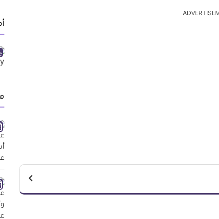
ADVERTISE
أ
م