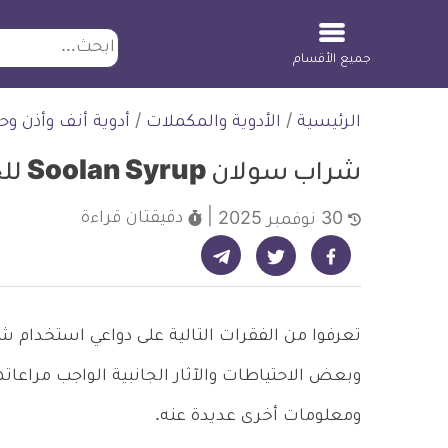
ابحث
جميع الأقسام
لتخطي
الرئيسية
/
الأدوية والمكملات
/
أدوية أنف وأذن وح
لمحتوى
شراب سولان Soolan Syrup للحساسية والزكام
دقيقتان
قراءة
30 نوفمبر 2025
شارك على تيليجرام - ديلي ميديكال انفو
شارك على فيسبوك - ديلي ميديكال انفو
شارك على تويتر - ديلي ميديكال انفو
وبعض الاحتياطات والآثار الجانبية الواجب مراعاتها
ومعلومات أخرى عديدة عنه.