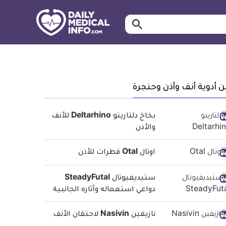
ابحث…
معلومة
طبية
موثقة
 أدوية أنف وأذن وحنجرة
بخاخ دلتارينو Deltarhino للأنف
والأذن
اوتال Otal قطرات للأذن
ستيديفيوتال SteadyFutal
دواعي استعماله وآثاره الجانبية
نازيفين Nasivin لاحتقان الأنف