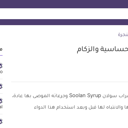
نجرة
من
تعرفوا من الفقرات التالية على دواعي استخدام شراب سولان Soolan Syrup وجرعاته الموصى بها عادة،
 والانتباه لها قبل وبعد استخدام هذا الدواء