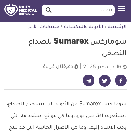
ابحث…
ابحث
معلومة
لتخطي
الرئيسية
/
الأدوية والمكملات
/
مسكنات الألم
طبية
لمحتوى
موثقة
سوماركس Sumarex للصداع
النصفي
دقيقتان
قراءة
16 ديسمبر 2025
شارك على تيليجرام - ديلي ميديكال انفو
شارك على فيسبوك - ديلي ميديكال انفو
شارك على تويتر - ديلي ميديكال انفو
سوماركس Sumarex من الأدوية التي تستخدم للصداع،
وسنتعرف أكثر على دوره، وما هي موانع استخدامه التي
يجب الانتباه إليها، وما هي الأضرار الجانبية التي قد تنتج