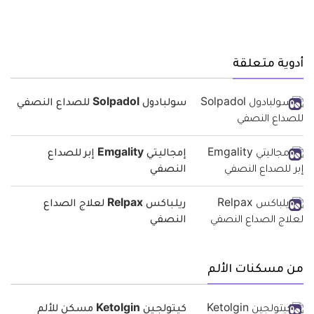
أدوية متعلقة
سولبادول Solpadol للصداع النصفي
إمجاليتي Emgality إبر للصداع
النصفي
ريلباكس Relpax لعلاج الصداع
النصفي
من مسكنات الألم
كيتولجين Ketolgin مسكن للألم