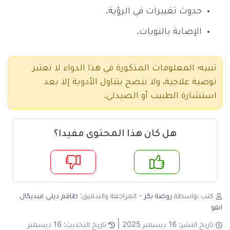
حدوث تغييرات في الرؤية.
الإصابة بالنوبات.
تنبيه؛ المعلومات المذكورة في هذا الدواء لا تعتبر
توصية علاجية، ولا ننصح بتناول الأدوية إلا بعد
استشارة الطبيب أو الصيدلي.
هل كان هذا المحتوى مفيدا؟
م
لا
كتب بواسطة
روضة بكر
- المراجعة والتدقيق:
طاقم ديلي ميديكال
انفو
تاريخ النشر:
16 ديسمبر 2025
تاريخ التحديث:
16 ديسمبر