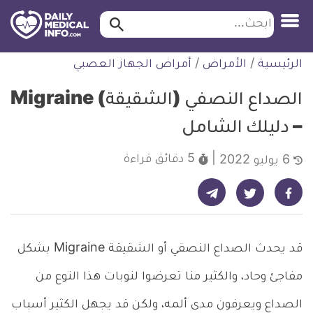
ابحث…
ابحث
معلومة
لتخطي
الرئيسية
/
الأمراض
/
أمراض الجهاز العصبي
طبية
لمحتوى
موثقة
الصداع النصفي (الشقيقة) Migraine
– دليلك الشامل
5 دقائق
قراءة
6 يوليو 2022
شارك على تيليجرام - ديلي ميديكال انفو
شارك على فيسبوك - ديلي ميديكال انفو
شارك على تويتر - ديلي ميديكال انفو
قد يحدث الصداع النصفي أو الشقيقة Migraine بشكل
مفاجئ وحاد، والكثير منا تعرضوا لنوبات هذا النوع من
الصداع ويعرفون مدى ألمه، ولكن قد يجهل الكثير أسباب