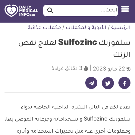
ابحث…
ابحث
معلومة
لتخطي
الرئيسية
/
الأدوية والمكملات
/
مكملات غذائية
طبية
لمحتوى
موثقة
سلفوزنك Sulfozinc لعلاج نقص
الزنك
3 دقائق
قراءة
22 مايو 2023
شارك على تيليجرام - ديلي ميديكال انفو
شارك على فيسبوك - ديلي ميديكال انفو
شارك على تويتر - ديلي ميديكال انفو
نقدم لكم في التالي النشرة الداخلية الخاصة بدواء
سلفوزنك Sulfozinc واستخداماته وجرعاته الموصى بها،
ومعلومات أخرى عنه مثل تحذيرات استخدامه وآثاره