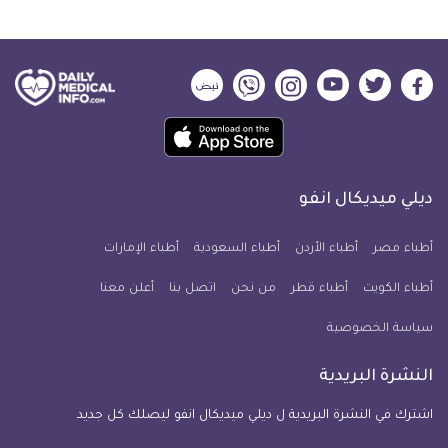
ديلي
ديلي
ديلي
ديلي
ديلي
ديلي
ميديكال
ميديكال
ميديكال
ميديكال
ميديكال
ميديكال
حمل
انفو
انفو
انفو
انفو
انفو
انفو
تطبيق
على
على
على
على
على
على
كل
فيسبوك
تويتر
يوتيوب
انستجرام
فايبر
نبض
ديلي ميديكال انفو
يوم
معلومة
أطباء مصر
أطباء الأردن
أطباء السعودية
أطباء الإمارات
طبية
أطباء الكويت
أطباء قطر
من نحن
للآيفون
اتصل بنا
أعلن معنا
سياسة الخصوصية
النشرة البريدية
اشترك في النشرة البريدية ل ديلي ميديكال انفو ليصلك كل جديد