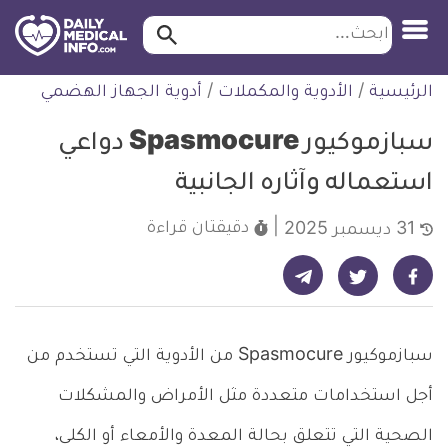
ابحث…
ابحث
معلومة
لتخطي
الرئيسية
/
الأدوية والمكملات
/
أدوية الجهاز الهضمي
طبية
لمحتوى
موثقة
سبازموكيور Spasmocure دواعي
استعماله وآثاره الجانبية
دقيقتان
قراءة
31 ديسمبر 2025
شارك على تيليجرام - ديلي ميديكال انفو
شارك على فيسبوك - ديلي ميديكال انفو
شارك على تويتر - ديلي ميديكال انفو
سبازموكيور Spasmocure من الأدوية التي تستخدم من
أجل استخدامات متعددة مثل الأمراض والمشكلات
الصحية التي تتعلق بحالة المعدة والأمعاء أو الكلى،