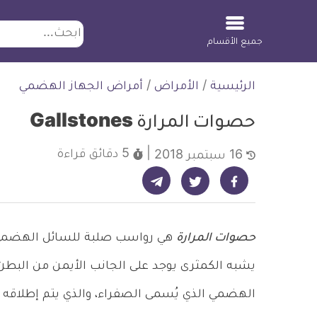
ابحث
جميع الأقسام
لتخطي
الرئيسية
/
الأمراض
/
أمراض الجهاز الهضمي
لمحتوى
حصوات المرارة Gallstones
5 دقائق
قراءة
16 سبتمبر 2018
شارك على تيليجرام - ديلي ميديكال انفو
شارك على فيسبوك - ديلي ميديكال انفو
شارك على تويتر - ديلي ميديكال انفو
حصوات المرارة
هي رواسب صلبة للسائل الهضمي ي
يشبه الكمثرى يوجد على الجانب الأيمن من البطن
الهضمي الذي يُسمى الصفراء، والذي يتم إطلاقه إل