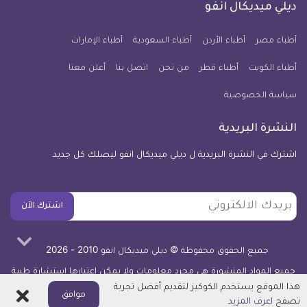
فيسبوك
تويتر
يوتيوب
انستجرام
فايبر
نبض
ديلي ميديكال انفو
يوم
معلومة
أطباء مصر
أطباء الأردن
أطباء السعودية
أطباء الإمارات
طبية
أطباء الكويت
أطباء قطر
من نحن
للآيفون
اتصل بنا
أعلن معنا
سياسة الخصوصية
النشرة البريدية
اشترك في النشرة البريدية ل ديلي ميديكال انفو ليصلك كل جديد
بريدك
اشترك الآن
الالكتروني
جميع الحقوق محفوظة © ديلي ميديكال انفو 2010 - 2026
جميع المواد المنشورة هي مجرد معلومات ولا يمكن اعتبارها استشارة طبية
أو توصية علاجية -
اعرف المزيد
هذا الموقع يستخدم الكوكيز لتقديم أفضل تجربة
اغلاق
موافق
تصفح
اعرف المزيد