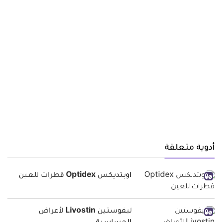
أدوية متعلقة
اوبتديكس Optidex قطرات للعين
ليفوستين Livostin لأعراض