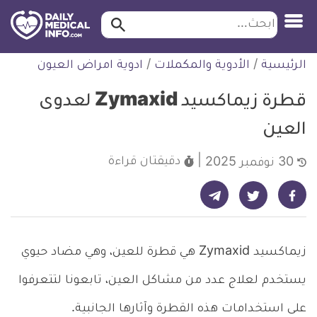
ابحث…
ابحث
معلومة
لتخطي
الرئيسية
/
الأدوية والمكملات
/
ادوية امراض العيون
طبية
لمحتوى
موثقة
قطرة زيماكسيد Zymaxid لعدوى
العين
دقيقتان
قراءة
30 نوفمبر 2025
شارك على تيليجرام - ديلي ميديكال انفو
شارك على فيسبوك - ديلي ميديكال انفو
شارك على تويتر - ديلي ميديكال انفو
زيماكسيد Zymaxid هي قطرة للعين، وهي مضاد حيوي
يستخدم لعلاج عدد من مشاكل العين، تابعونا لتتعرفوا
على استخدامات هذه القطرة وآثارها الجانبية.