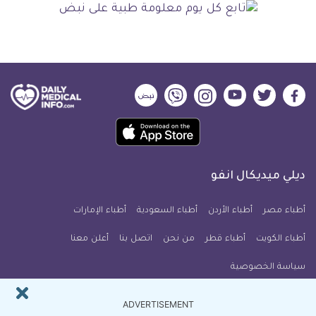
ديلي
ديلي
ديلي
ديلي
ديلي
ديلي
ميديكال
ميديكال
ميديكال
ميديكال
ميديكال
ميديكال
حمل
انفو
انفو
انفو
انفو
انفو
انفو
تطبيق
على
على
على
على
على
على
كل
فيسبوك
تويتر
يوتيوب
انستجرام
فايبر
نبض
ديلي ميديكال انفو
يوم
معلومة
أطباء مصر
أطباء الأردن
أطباء السعودية
أطباء الإمارات
طبية
أطباء الكويت
أطباء قطر
من نحن
للآيفون
اتصل بنا
أعلن معنا
سياسة الخصوصية
النشرة البريدية
ADVERTISEMENT