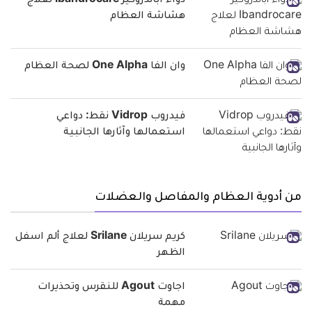
دواء اباندروكير Ibandrocare لعلاج
هشاشة العظام
وان الفا One Alpha لصحة العظام
فيدروب Vidrop نقط: دواعي
استعمالها وآثارها الجانبية
من أدوية العظام والمفاصل والعضلات
كريم سريلان Srilane لعلاج ألم اسفل
الظهر
اجاوت Agout للنقرس وتحذيرات
مهمة