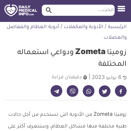
ابحث…
ابحث
معلومة
لتخطي
الرئيسية
/
الأدوية والمكملات
/
أدوية العظام والمفاصل
طبية
لمحتوى
موثقة
والعضلات
زوميتا Zometa ودواعي استعماله
المختلفة
دقيقتان
قراءة
6 يوليو 2023
شارك على تيليجرام - ديلي ميديكال انفو
شارك على فيسبوك - ديلي ميديكال انفو
شارك على واتساب - ديلي ميديكال انفو
شارك على فايبر - ديلي ميديكال انفو
شارك على تويتر - ديلي ميديكال انفو
زوميتا Zometa من الأدوية التي تستخدم من أجل حالات
طبية مختلفة منها مشاكل العظام، وسنتعرف أكثر على