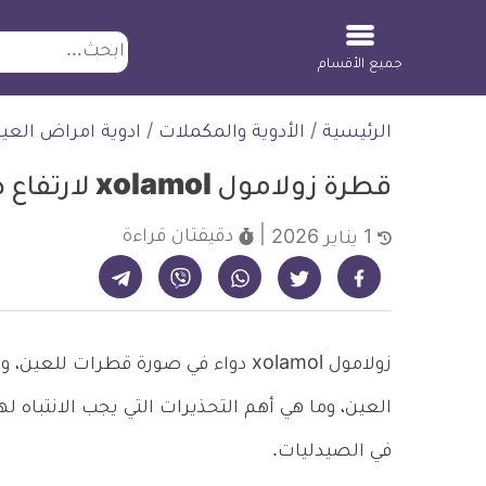
ابحث
جميع الأقسام
لتخطي
الرئيسية
/
الأدوية والمكملات
/
ادوية امراض العي
لمحتوى
قطرة زولامول xolamol لارتفاع ضغط العين
دقيقتان
قراءة
1 يناير 2026
شارك على تيليجرام - ديلي ميديكال انفو
شارك على فيسبوك - ديلي ميديكال انفو
شارك على واتساب - ديلي ميديكال انفو
شارك على فايبر - ديلي ميديكال انفو
شارك على تويتر - ديلي ميديكال انفو
زولامول xolamol دواء في صورة قطرا
العين، وما هي أهم التحذيرات التي يجب الانتباه ل
في الصيدليات.