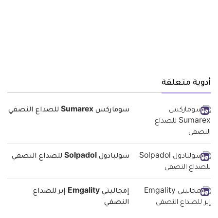
أدوية متعلقة
سوماركس Sumarex للصداع النصفي
سولبادول Solpadol للصداع النصفي
إمجاليتي Emgality إبر للصداع
النصفي