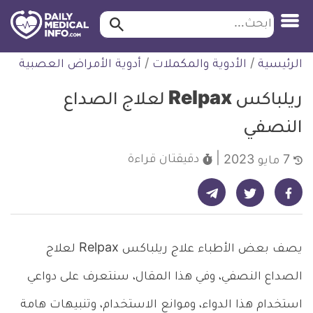
ابحث…
ابحث
معلومة
لتخطي
الرئيسية
/
الأدوية والمكملات
/
أدوية الأمراض العصبية
طبية
لمحتوى
موثقة
ريلباكس Relpax لعلاج الصداع
النصفي
دقيقتان
قراءة
7 مايو 2023
شارك على تيليجرام - ديلي ميديكال انفو
شارك على فيسبوك - ديلي ميديكال انفو
شارك على تويتر - ديلي ميديكال انفو
يصف بعض الأطباء علاج ريلباكس Relpax لعلاج
الصداع النصفي، وفي هذا المقال، سنتعرف على دواعي
استخدام هذا الدواء، وموانع الاستخدام، وتنبيهات هامة