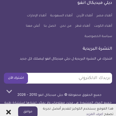
فيسبوك
تويتر
يوتيوب
انستجرام
فايبر
نبض
ديلي ميديكال انفو
يوم
معلومة
أطباء مصر
أطباء الأردن
أطباء السعودية
أطباء الإمارات
طبية
أطباء الكويت
أطباء قطر
من نحن
للآيفون
اتصل بنا
أعلن معنا
سياسة الخصوصية
النشرة البريدية
اشترك في النشرة البريدية ل ديلي ميديكال انفو ليصلك كل جديد
بريدك
اشترك الآن
الالكتروني
جميع الحقوق محفوظة © ديلي ميديكال انفو 2010 - 2026
جميع المواد المنشورة هي مجرد معلومات ولا يمكن اعتبارها استشارة طبية
أو توصية علاجية -
اعرف المزيد
هذا الموقع يستخدم الكوكيز لتقديم أفضل تجربة
اغلاق
موافق
تصفح
اعرف المزيد