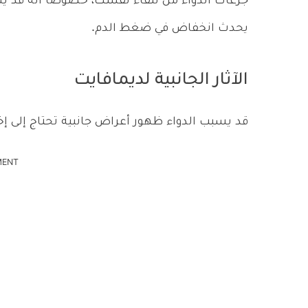
جرعات الدواء من تلقاء نفسك، خصوصا أنه قد ي
يحدث انخفاض في ضغط الدم.
الآثار الجانبية لديمافايت
قد يسبب الدواء ظهور أعراض جانبية تحتاج إلى إخب
MENT