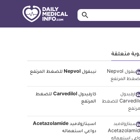
ابحث…
معلومة
طبية
موثقة
وية متعلقة
نيبفول Nepvol للضغط المرتفع
كارفيدول Carvedilol للضغط
المرتفع
اسيتازولاميد Acetazolamide
دواعي استعماله