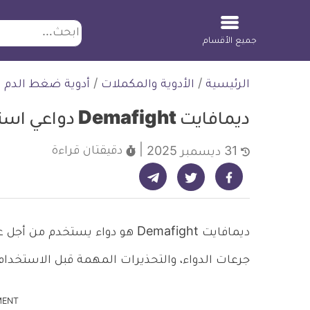
ابحث
جميع الأقسام
لتخطي
الرئيسية
/
الأدوية والمكملات
/
أدوية ضغط الدم
لمحتوى
ديمافايت Demafight دواعي استعماله وآثاره الجانبية
دقيقتان
قراءة
31 ديسمبر 2025
شارك على تيليجرام - ديلي ميديكال انفو
شارك على فيسبوك - ديلي ميديكال انفو
شارك على تويتر - ديلي ميديكال انفو
ديمافايت Demafight هو دواء يست
جرعات الدواء، والتحذيرات المهمة قبل الاستخدام،
MENT