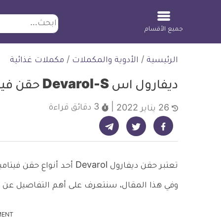
ابحث
جميع الأقسام
لتخطي
الرئيسية
/
الأدوية والمكملات
/
مكملات غذائية
لمحتوى
ديفارول اس Devarol-S حقن فيتامين د
3 دقائق
قراءة
26 يناير 2022
شارك على تيليجرام - ديلي ميديكال انفو
شارك على فيسبوك - ديلي ميديكال انفو
شارك على تويتر - ديلي ميديكال انفو
تعتبر حقن ديفارول Devarol أ
وفي هذا المقال، سنتعرف على أهم التفاصيل عن هذا 
MENT