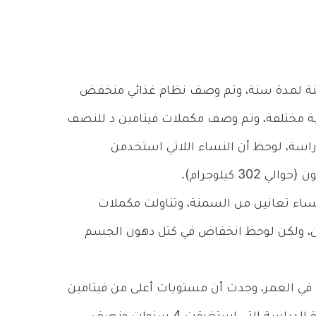
تعاني من السمنة لمدة سنة، وتم وصف نظام غذائي منخفض
ية مختلفة، وتم وصف مكملات فيتامين د للنصف
لدراسة، لوحظ أن النساء اللاتي استخدمن
3 كيلوجرام).
ا، أجريت على نساء تعانين من السمنة، وتناولت مكملات
وزن، ولكن لوحظ انخفاض في كتل دهون الجسم
لي 4600 مرأة متقدمين في العمر، وجدت أن مستويات أعلى من فيتامين