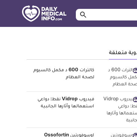
ابحث…
معلومة
طبية
موثقة
وية متعلقة
كالترات 600 د مكمل كالسيوم
لصحة العظام
فيدروب Vidrop نقط: دواعي
استعمالها وآثارها الجانبية
اوسوفورتين Ossofortin