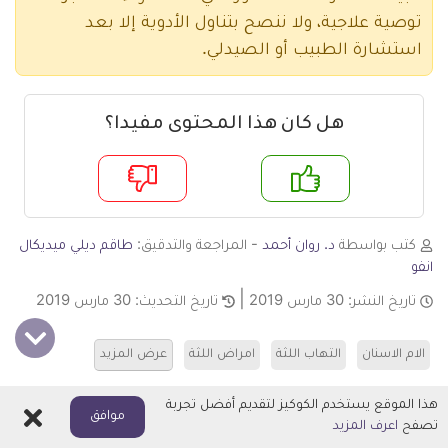
توصية علاجية، ولا ننصح بتناول الأدوية إلا بعد
استشارة الطبيب أو الصيدلي.
هل كان هذا المحتوى مفيدا؟
م
لا
كتب بواسطة
د. روان أحمد
- المراجعة والتدقيق:
طاقم ديلي ميديكال
انفو
تاريخ النشر:
30 مارس 2019
تاريخ التحديث:
30 مارس 2019
الام الاسنان
التهاب اللثة
امراض اللثة
عرض المزيد
قد يعجبك أيضا
هذا الموقع يستخدم الكوكيز لتقديم أفضل تجربة
اغلاق
موافق
تصفح
اعرف المزيد