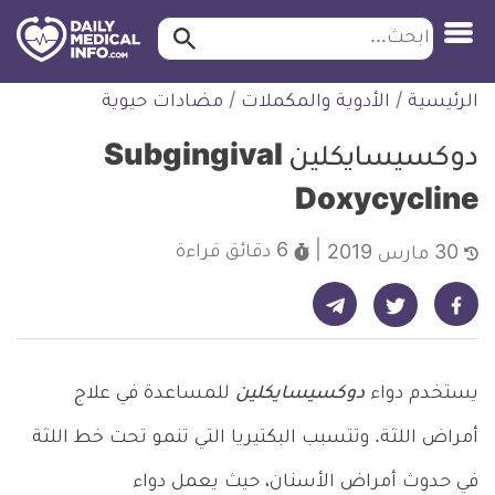
ابحث…
ابحث
معلومة
لتخطي
الرئيسية
/
الأدوية والمكملات
/
مضادات حيوية
طبية
لمحتوى
موثقة
دوكسيسايكلين Subgingival
Doxycycline
6 دقائق
قراءة
30 مارس 2019
شارك على تيليجرام - ديلي ميديكال انفو
شارك على فيسبوك - ديلي ميديكال انفو
شارك على تويتر - ديلي ميديكال انفو
يستخدم دواء
دوكسيسايكلين
للمساعدة في علاج
أمراض اللثة. وتتسبب البكتيريا التي تنمو تحت خط اللثة
في حدوث أمراض الأسنان، حيث يعمل دواء